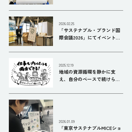
廃棄予定のロール紙を使用し
たワークショップを行いまし
た。
2026.02.25
「サステナブル・ブランド国
際会議2026」にてイベント用
ネームバッジの資源回収を行
いました。
2025.12.19
地域の資源循環を静かに支
え、自分のペースで続けられ
る仕事
2026.01.09
「東京サステナブルMICEショ